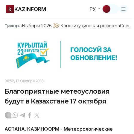
KAZINFORM
РУ
Выборы-2026
Конституционная реформа
Спецп
Тренды:
08:52, 17 Октября 2018
Благоприятные метеоусловия
будут в Казахстане 17 октября
АСТАНА. КАЗИНФОРМ - Метеорологические