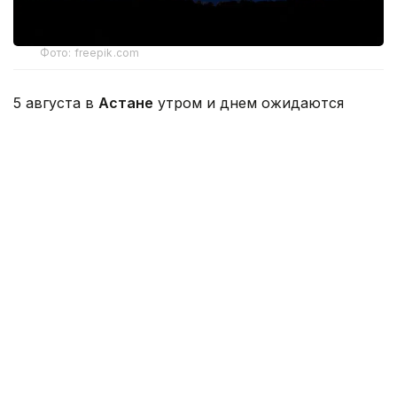
Фото: freepik.com
5 августа в
Астане
утром и днем ожидаются
сильный дождь, гроза, град, шквал. Ветер северо-
западный днем порывы 15-20 м/с. Сохраняется
высокая пожарная опасность.
На севере, юге, востоке
Акмолинской области
ожидаются дождь, гроза, временами сильный
дождь, град, шквал. Ночью и утром на западе,
севере области ожидается туман. Ветер северо-
западный на севере, юге, востоке области
порывы 15-20 м/с, днем временами 25 м/с.
На западе области сохраняется чрезвычайная
пожарная опасность, на севере, юге области
высокая пожарная опасность.