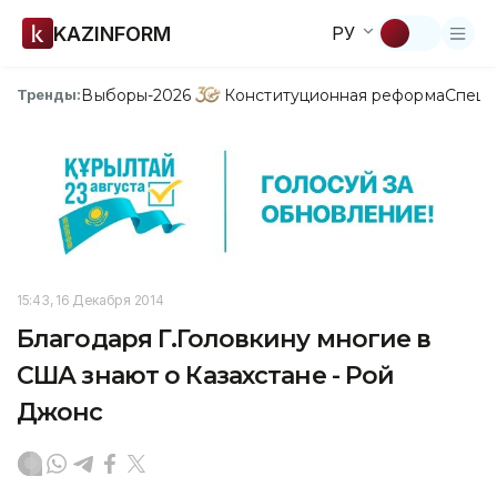
KAZINFORM
РУ
Выборы-2026
Конституционная реформа
Спецп
Тренды:
15:43, 16 Декабря 2014
Благодаря Г.Головкину многие в
США знают о Казахстане - Рой
Джонс