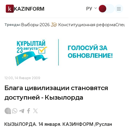
KAZINFORM
РУ
Выборы-2026
Конституционная реформа
Спецп
Тренды:
12:00, 14 Января 2009
Блага цивилизации становятся
доступней - Кызылорда
КЫЗЫЛОРДА. 14 января. КАЗИНФОРМ /Руслан