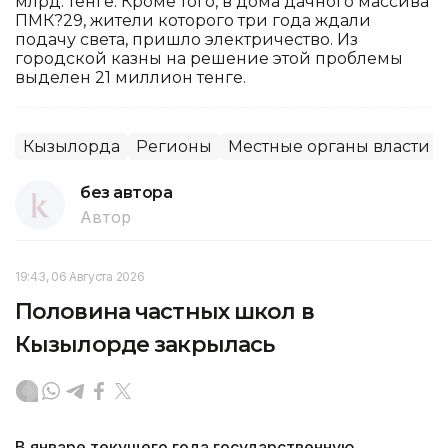
млрд. тенге. Кроме того, в дома дачного массива
ПМК?29, жители которого три года ждали
подачу света, пришло электричество. Из
городской казны на решение этой проблемы
выделен 21 миллион тенге.
Кызылорда
Регионы
Местные органы власти
без автора
Автор
19:43, 06 Августа 2026
Половина частных школ в
Кызылорде закрылась
В январе текущего года государственную