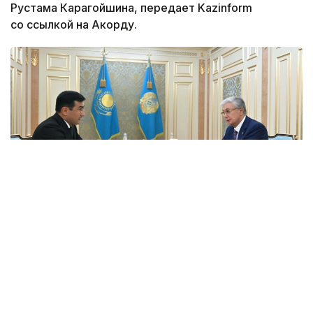
Рустама Карагойшина, передает Kazinform
со ссылкой на Акорду.
Фото: Акорда
Президенту был представлен доклад о ходе
реализации его поручений и ключевых
направлениях дальнейшего развития холдинга.