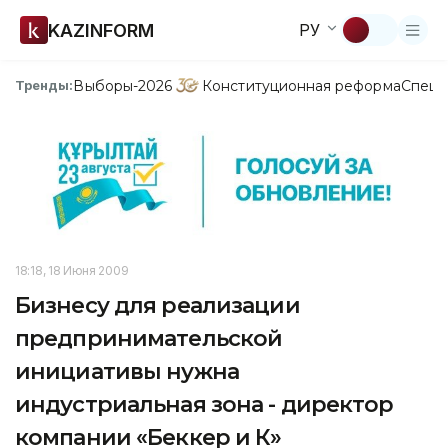
KAZINFORM
РУ
Выборы-2026
Конституционная реформа
Спецп
Тренды:
18:18, 18 Июня 2009
Бизнесу для реализации
предпринимательской
инициативы нужна
индустриальная зона - директор
компании «Беккер и К»