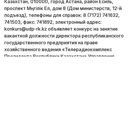
Казахстан, 010000, город Астана, район Есиль,
проспект Мәңгілік Ел, дом 8 (Дом министерств, 12-й
подъезд), телефоны для справок: 8 (7172) 741632,
741503, факс: 741892, электронный адрес:
konkurs@udp-rk.kz объявляет конкурс на занятие
вакантной должности директора республиканского
государственного предприятия на праве
хозяйственного ведения «Телерадиокомплекс
Президента Республики Казахстан» Управления
делами Президента Республики Казахстан,
расположенного по адресу: город Астана, район
Есиль, улица Ақмешіт, здание 3.