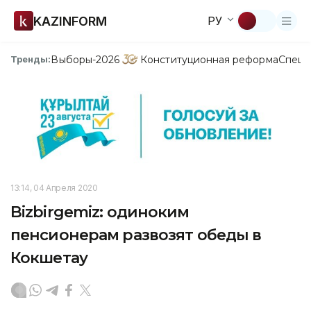
KAZINFORM
РУ
Выборы-2026
Конституционная реформа
Спецп
Тренды:
13:14, 04 Апреля 2020
Bizbirgemiz: одиноким
пенсионерам развозят обеды в
Кокшетау