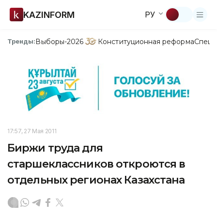
KAZINFORM
РУ
Выборы-2026
Конституционная реформа
Спецп
Тренды:
17:57, 27 Мая 2011
Биржи труда для
старшеклассников откроются в
отдельных регионах Казахстана