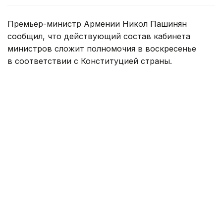
Премьер-министр Армении Никол Пашинян
сообщил, что действующий состав кабинета
министров сложит полномочия в воскресенье
в соответствии с Конституцией страны.
— Это последнее очередное заседание
нашего правительства в этом составе.
Согласно Конституции, мы в воскресенье
подадим в отставку, после чего президент
республики назначит премьер-министром
кандидата, избранного парламентским
большинством. Следовательно, в этом
составе мы встречаемся в последний
раз, — сказал Никол Пашинян, закрывая
заседание правительства.
Глава правительства поблагодарил членов
кабинета министров за совместную работу