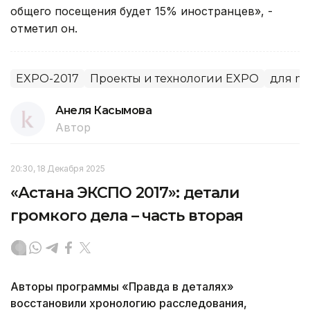
общего посещения будет 15% иностранцев», -
отметил он.
EXPO-2017
Проекты и технологии EXPO
для mai
Анеля Касымова
Автор
20:30, 18 Декабря 2025
«Астана ЭКСПО 2017»: детали
громкого дела – часть вторая
Авторы программы «Правда в деталях»
восстановили хронологию расследования,