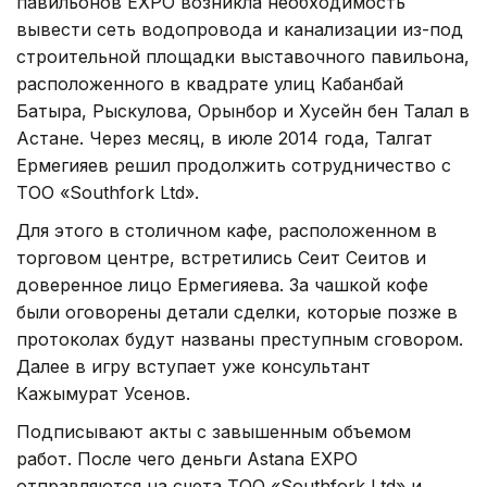
павильонов EXPO возникла необходимость
вывести сеть водопровода и канализации из-под
строительной площадки выставочного павильона,
расположенного в квадрате улиц Кабанбай
Батыра, Рыскулова, Орынбор и Хусейн бен Талал в
Астане. Через месяц, в июле 2014 года, Талгат
Ермегияев решил продолжить сотрудничество с
ТОО «Southfork Ltd».
Для этого в столичном кафе, расположенном в
торговом центре, встретились Сеит Сеитов и
доверенное лицо Ермегияева. За чашкой кофе
были оговорены детали сделки, которые позже в
протоколах будут названы преступным сговором.
Далее в игру вступает уже консультант
Кажымурат Усенов.
Подписывают акты с завышенным объемом
работ. После чего деньги Astana EXPO
отправляются на счета ТОО «Southfork Ltd» и