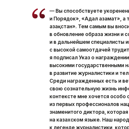
— Вы способствуете укоренен
и Порядок», «Адал азамат», а
Қазақстан». Тем самым вы вно
в обновление образа жизни и с
и в дальнейшем специалисты
с высокой самоотдачей трудит
я подписал Указ о награжден
высокими государственными н
в развитие журналистики и те
Среди награжденных есть и ве
свою сознательную жизнь инф
контексте мне хочется особо
из первых профессионалов на
знаменитого диктора, которая
на казахском языке. Наш наро
к легенде журналистики, кото