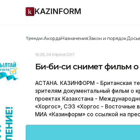
KAZINFORM
Акорда
Назначения
Закон и порядок
Дось
Тренды:
16:36, 04 Апреля 2017
Би-би-си снимет фильм о
АСТАНА. КАЗИНФОРМ - Британская те
зрителям документальный фильм о к
проектах Казахстана - Международн
«Хоргос», СЭЗ «Хоргос - Восточные 
МИА «Казинформ» со ссылкой на пре