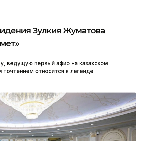
видения Зулкия Жуматова
рмет»
у, ведущую первый эфир на казахском
м почтением относится к легенде