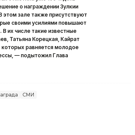
ешение о награждении Зулкии
В этом зале также присутствуют
орые своими усилиями повышают
 В их числе такие известные
ев, Татьяна Корецкая, Кайрат
а которых равняется молодое
ессы, — подытожил Глава
аграда
СМИ