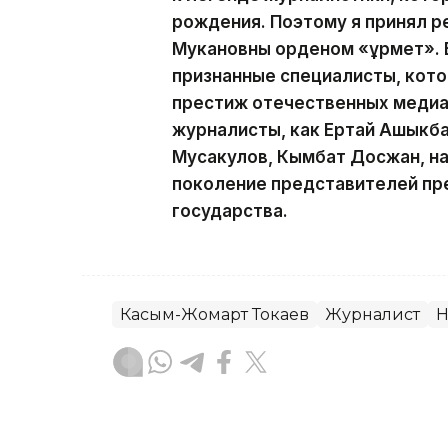
рождения. Поэтому я принял р
Мукановны орденом «Құрмет». 
признанные специалисты, кот
престиж отечественных медиа.
журналисты, как Ертай Ашыкба
Мусакулов, Кымбат Досжан, н
поколение представителей пр
государства.
Касым-Жомарт Токаев
Журналист
Н