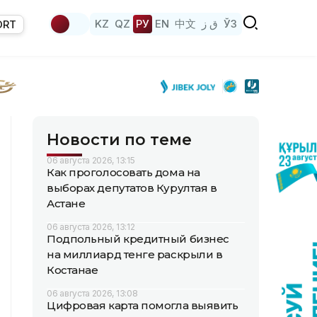
KZ
QZ
РУ
EN
中文
ق ز
ЎЗ
ORT
Новости по теме
06 августа 2026, 13:15
Как проголосовать дома на
выборах депутатов Курултая в
Астане
06 августа 2026, 13:12
Подпольный кредитный бизнес
на миллиард тенге раскрыли в
Костанае
06 августа 2026, 13:08
Цифровая карта помогла выявить