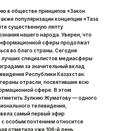
ию в обществе принципов «Закон
 также популяризации концепции «Таза
сите существенную лепту
ознания нашего народа. Уверен, что
 информационной сферы продолжат
ься во благо страны. Сегодня
ии лучших специалистов медиасферы
аградами за значительный вклад
левидения Республики Казахстан.
тераны отрасли, посвятившие всю
ормационной сфере. В этом
 отметить Зулкию Жуматову — одного
ционального телевидения,
 вела самый первый эфир
д с особым почтением относится
рая отметила уже 106-й день