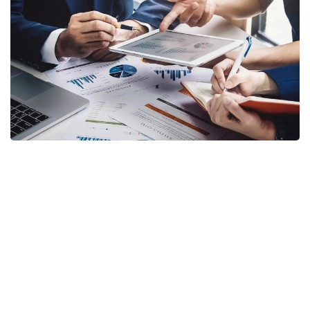
Фото: Gov.kz
Соответствующий приказ генерального
прокурора подписан 20 июля 2026 года
и вводится в действие с 16 августа.
Согласно документу, комиссия будет создаваться
после поступления в Комитет заявления
инвестора, государственного органа, акимата,
учреждения, субъекта квазигосударственного