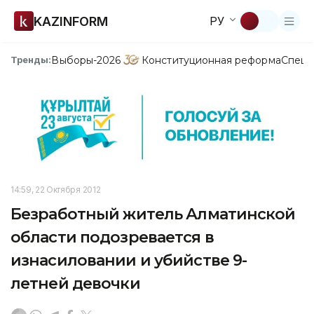
KAZINFORM
РУ
Выборы-2026
Конституционная реформа
Спецп
Тренды:
14:59, 22 Октября 2012
Безработный житель Алматинской
области подозревается в
изнасиловании и убийстве 9-
летней девочки