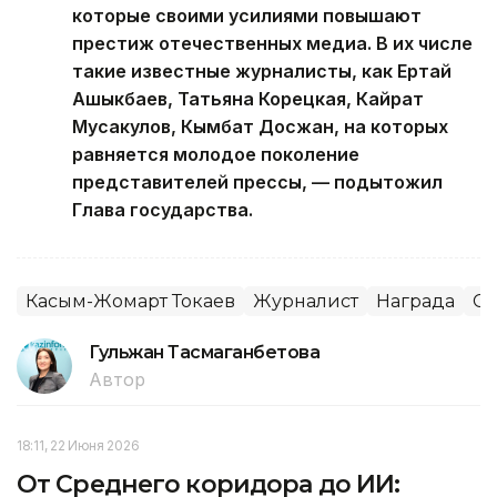
которые своими усилиями повышают
престиж отечественных медиа. В их числе
такие известные журналисты, как Ертай
Ашыкбаев, Татьяна Корецкая, Кайрат
Мусакулов, Кымбат Досжан, на которых
равняется молодое поколение
представителей прессы, — подытожил
Глава государства.
Касым-Жомарт Токаев
Журналист
Награда
С
Гульжан Тасмаганбетова
Автор
18:11, 22 Июня 2026
От Среднего коридора до ИИ: