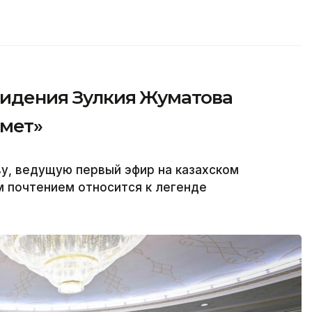
видения Зулкия Жуматова
рмет»
у, ведущую первый эфир на казахском
м почтением относится к легенде