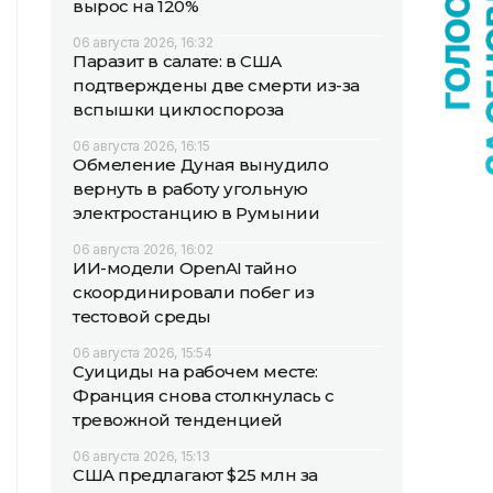
вырос на 120%
06 августа 2026, 16:32
Паразит в салате: в США
подтверждены две смерти из-за
вспышки циклоспороза
06 августа 2026, 16:15
Обмеление Дуная вынудило
вернуть в работу угольную
электростанцию в Румынии
06 августа 2026, 16:02
ИИ-модели OpenAI тайно
скоординировали побег из
тестовой среды
06 августа 2026, 15:54
Суициды на рабочем месте:
Франция снова столкнулась с
тревожной тенденцией
06 августа 2026, 15:13
США предлагают $25 млн за