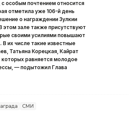
д с особым почтением относится
рая отметила уже 106-й день
ешение о награждении Зулкии
В этом зале также присутствуют
орые своими усилиями повышают
 В их числе такие известные
ев, Татьяна Корецкая, Кайрат
а которых равняется молодое
ессы, — подытожил Глава
аграда
СМИ