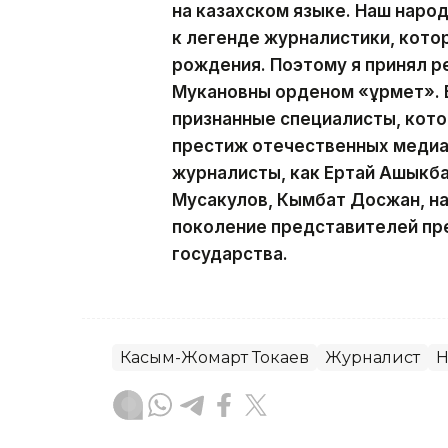
на казахском языке. Наш наро
к легенде журналистики, кото
рождения. Поэтому я принял р
Мукановны орденом «Құрмет». 
признанные специалисты, кот
престиж отечественных медиа.
журналисты, как Ертай Ашыкба
Мусакулов, Кымбат Досжан, н
поколение представителей пр
государства.
Касым-Жомарт Токаев
Журналист
Н