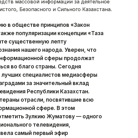
едств массовой информации за деятельное
истого, Безопасного и Сильного Казахстана.
ию в обществе принципов «Закон
 также популяризации концепции «Таза
сите существенную лепту
ознания нашего народа. Уверен, что
 информационной сферы продолжат
ься во благо страны. Сегодня
ии лучших специалистов медиасферы
аградами за значительный вклад
левидения Республики Казахстан.
тераны отрасли, посвятившие всю
ормационной сфере. В этом
 отметить Зулкию Жуматову — одного
ционального телевидения,
 вела самый первый эфир