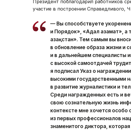
Президент поблагодарил работников ср
участие в построении Справедливого, Ч
— Вы способствуете укоренен
и Порядок», «Адал азамат», а
Қазақстан». Тем самым вы вно
в обновление образа жизни и с
и в дальнейшем специалисты
с высокой самоотдачей трудит
я подписал Указ о награжден
высокими государственными н
в развитие журналистики и те
Среди награжденных есть и ве
свою сознательную жизнь инф
контексте мне хочется особо
из первых профессионалов на
знаменитого диктора, которая