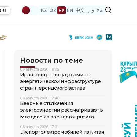
KZ
QZ
РУ
EN
中文
ق ز
ЎЗ
ORT
Новости по теме
06 августа 2026, 18:02
Иран пригрозил ударами по
энергетической инфраструктуре
стран Персидского залива
06 августа 2026, 17:40
Веерные отключения
электроэнергии рассматривают в
Молдове из-за энергокризиса
06 августа 2026, 17:31
Экспорт электромобилей из Китая