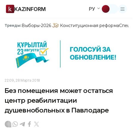
KAZINFORM
РУ
Выборы-2026
Конституционная реформа
Спецп
Тренды:
22:09, 28 Марта 2018
Без помещения может остаться
центр реабилитации
душевнобольных в Павлодаре