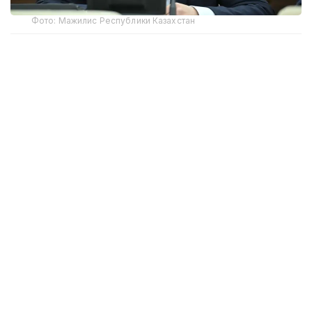
Фото: Мажилис Республики Казахстан
Магеррам Магеррамов напомнил, что в марте
2026 года Комитетом госдоходов Министерства
финансов РК был опубликован список
организаций и лиц, получающих финансирование
из иностранных источников.
— Народная партия Казахстана
приветствует подобное расширение
Реестра, считая его важным шагом
в обеспечении прозрачности в данной
сфере. Вместе с тем, обнародованные
сведения выявили невообразимый
масштаб и характер иностранного
финансирования, требующие
принципиально иного уровня
государственного и общественного