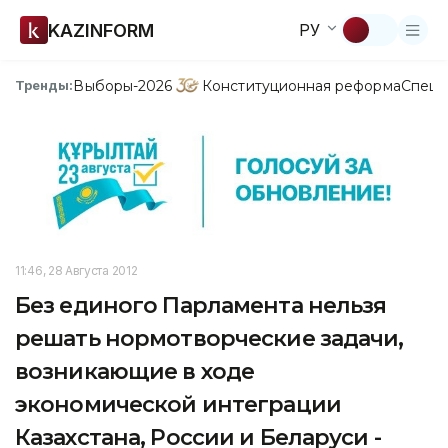
KAZINFORM
РУ
Выборы-2026
Конституционная реформа
Спецп
Тренды:
11:46, 28 Августа 2012
Без единого Парламента нельзя
решать нормотворческие задачи,
возникающие в ходе
экономической интеграции
Казахстана, России и Беларуси -