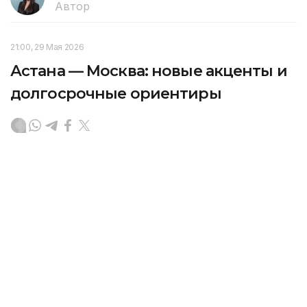
Автор
21:00, 29 Мая 2026
Астана — Москва: новые акценты и
долгосрочные ориентиры
Визит Владимира Путина в Астану по приглашению
Президента Казахстана Касым-Жомарта Токаева
демонстрируют зрелость партнерства наших
государств, где добрососедство и экономическая
взаимодополняемость становятся фундаментом
ответственности за будущее всего евразийского
пространства. Подробности — в материале
аналитического обозревателя агентства Kazinform.