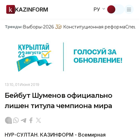
KAZINFORM
РУ
Выборы-2026
Конституционная реформа
Спецп
Тренды:
13:10, 01 Июня 2019
Бейбут Шуменов официально
лишен титула чемпиона мира
НУР-СУЛТАН. КАЗИНФОРМ - Всемирная