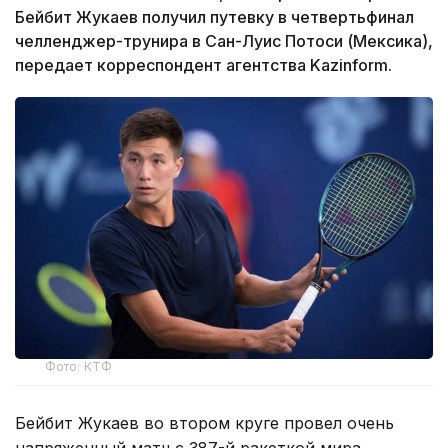
Бейбит Жукаев получил путевку в четвертьфинал
челленджер-трунира в Сан-Луис Потоси (Мексика),
передает корреспондент агентства Kazinform.
Фото: КТФ
Бейбит Жукаев во втором круге провел очень
напряженный матч с 387-й ракеткой мира,