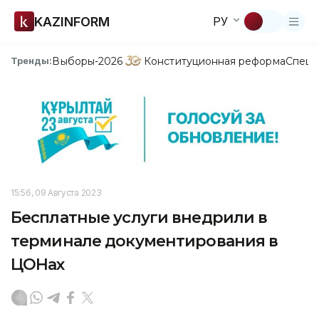
KAZINFORM
РУ
Выборы-2026
Конституционная реформа
Спецп
Тренды:
15:56, 09 Августа 2023
Бесплатные услуги внедрили в
терминале документирования в
ЦОНах