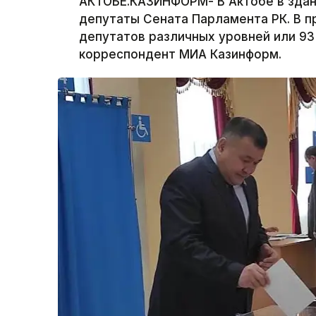
АКТОБЕ.КАЗИНФОРМ- В Актобе в здан
депутаты Сената Парламента РК. В п
депутатов различных уровней или 93
корреспондент МИА Казинформ.