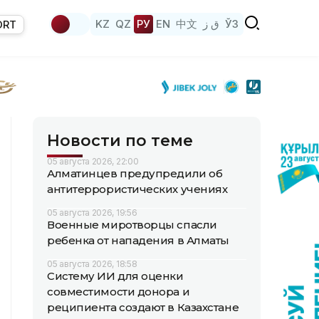
KZ
QZ
РУ
EN
中文
ق ز
ЎЗ
ORT
Новости по теме
05 августа 2026, 22:00
Алматинцев предупредили об
антитеррористических учениях
05 августа 2026, 19:56
Военные миротворцы спасли
ребенка от нападения в Алматы
05 августа 2026, 18:58
Систему ИИ для оценки
совместимости донора и
реципиента создают в Казахстане