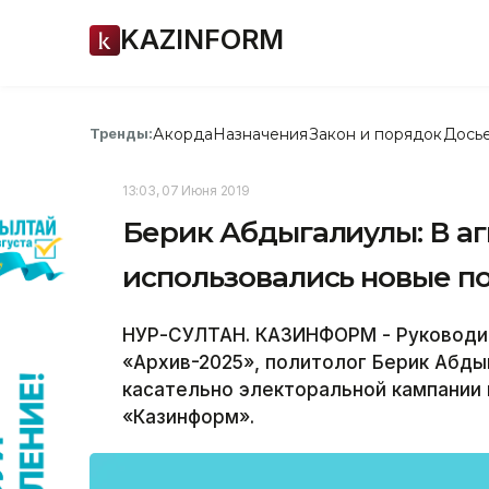
KAZINFORM
Акорда
Назначения
Закон и порядок
Дось
Тренды:
13:03, 07 Июня 2019
Берик Абдыгалиулы: В а
использовались новые п
НУР-СУЛТАН. КАЗИНФОРМ - Руководи
«Архив-2025», политолог Берик Абд
касательно электоральной кампании
«Казинформ».