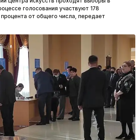
ии Центра искусств проходят выборы в
роцессе голосования участвуют 178
 процента от общего числа, передает