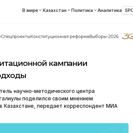
В мире
Казахстан
Политика
Аналитика
SP
е
Спецпроекты
Конституционная реформа
Выборы-2026
гитационной кампании
одходы
тель научно-методического центра
ыгалиулы поделился своим мнением
 в Казахстане, передает корреспондент МИА