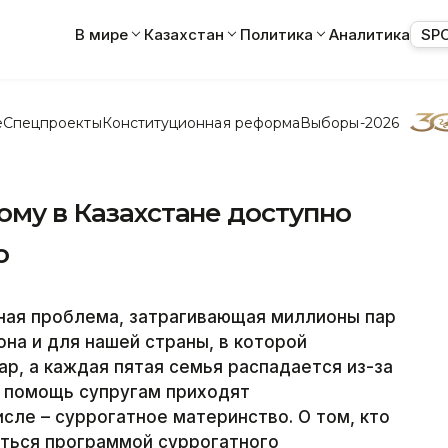
В мире
Казахстан
Политика
Аналитика
SP
е
Спецпроекты
Конституционная реформа
Выборы-2026
кому в Казахстане доступно
о
ная проблема, затрагивающая миллионы пар
она и для нашей страны, в которой
р, а каждая пятая семья распадается из-за
на помощь супругам приходят
сле – суррогатное материнство. О том, кто
аться программой суррогатного