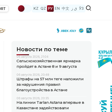
KZ
QZ
РУ
EN
中文
ق ز
ЎЗ
ORT
Новости по теме
06 августа 2026, 21:04
Сельскохозяйственная ярмарка
пройдет в Астане 8 и 9 августа
06 августа 2026, 20:48
Штрафы на 57 млн теңге наложили
за нарушения правил
благоустройства в Астане
06 августа 2026, 20:35
На линии Tarlan Astana впервые в
Казахстане задействовали