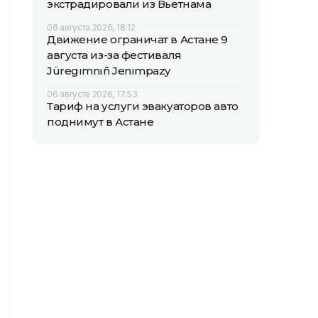
экстрадировали из Вьетнама
06 августа 2026, 18:12
Движение ограничат в Астане 9
августа из-за фестиваля
Jüregımnıñ Jenımpazy
06 августа 2026, 17:53
Тариф на услуги эвакуаторов авто
поднимут в Астане