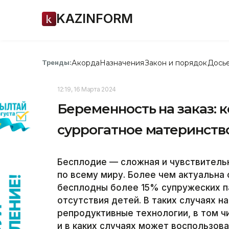
KAZINFORM
Акорда
Назначения
Закон и порядок
Дось
Тренды:
12:19, 16 Марта 2024
Беременность на заказ: 
суррогатное материнств
Бесплодие — сложная и чувствитель
по всему миру. Более чем актуальна 
бесплодны более 15% супружеских па
отсутствия детей. В таких случаях 
репродуктивные технологии, в том чи
и в каких случаях может воспользов