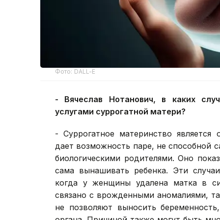
Фото: DALL-E
-
Вячеслав Нотанович, в каких слу
услугами суррогатной матери?
- Суррогатное материнство является 
дает возможность паре, не способной с
биологическими родителями. Оно показ
сама вынашивать ребенка. Эти случаи
когда у женщины удалена матка в си
связано с врожденными аномалиями, та
не позволяют выносить беременность,
органа. Причиной также могут быть мно