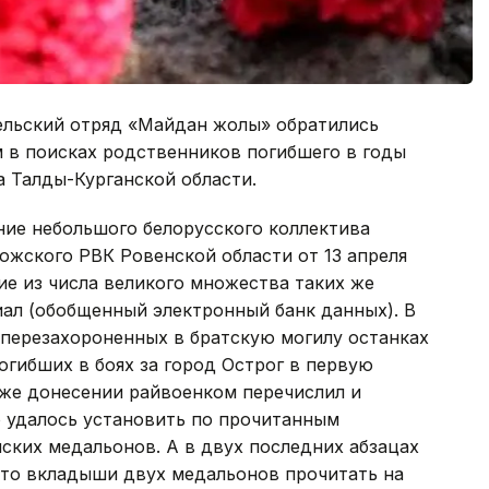
ельский отряд «Майдан жолы» обратились
 в поисках родственников погибшего в годы
 Талды-Курганской области.
ние небольшого белорусского коллектива
ожского РВК Ровенской области от 13 апреля
ие из числа великого множества таких же
л (обобщенный электронный банк данных). В
перезахороненных в братскую могилу останках
гибших в боях за город Острог в первую
 же донесении райвоенком перечислил и
о удалось установить по прочитанным
ских медальонов. А в двух последних абзацах
что вкладыши двух медальонов прочитать на