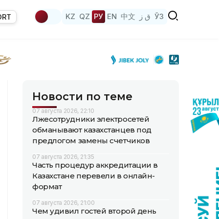
KZ
QZ
РУ
EN
中文
ق ز
ЎЗ
ORT
Новости по теме
07 августа 2026, 22:10
Лжесотрудники электросетей
обманывают казахстанцев под
предлогом замены счетчиков
07 августа 2026, 21:35
Часть процедур аккредитации в
Казахстане перевели в онлайн-
формат
07 августа 2026, 21:00
Чем удивил гостей второй день