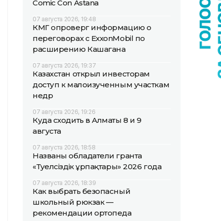
Comic Con Astana
07 августа 2026, 19:48
КМГ опроверг информацию о
переговорах с ExxonMobil по
расширению Кашагана
07 августа 2026, 19:37
Казахстан открыл инвесторам
доступ к малоизученным участкам
недр
07 августа 2026, 19:26
Куда сходить в Алматы 8 и 9
августа
07 августа 2026, 18:58
Названы обладатели гранта
«Тәуелсіздік ұрпақтары» 2026 года
07 августа 2026, 18:39
Как выбрать безопасный
школьный рюкзак —
рекомендации ортопеда