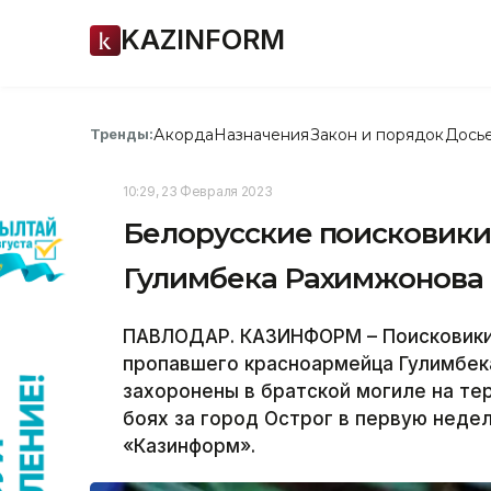
KAZINFORM
Акорда
Назначения
Закон и порядок
Дось
Тренды:
10:29, 23 Февраля 2023
Белорусские поисковики
Гулимбека Рахимжонова 
ПАВЛОДАР. КАЗИНФОРМ – Поисковики 
пропавшего красноармейца Гулимбек
захоронены в братской могиле на те
боях за город Острог в первую неде
«Казинформ».