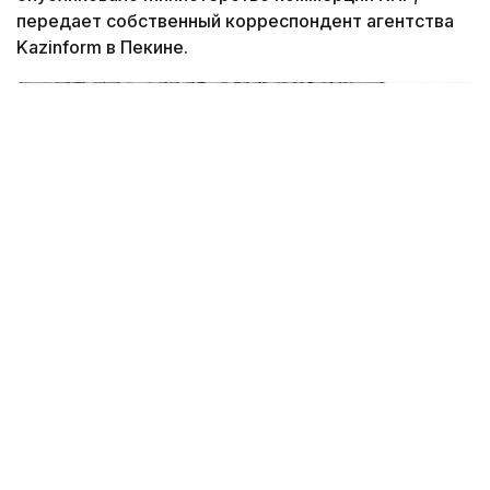
передает собственный корреспондент агентства
Kazinform в Пекине.
Фото: Министерство коммерции КНР
В ведомстве заявили, что мера принята
для защиты национальной безопасности
и интересов страны, а также для выполнения