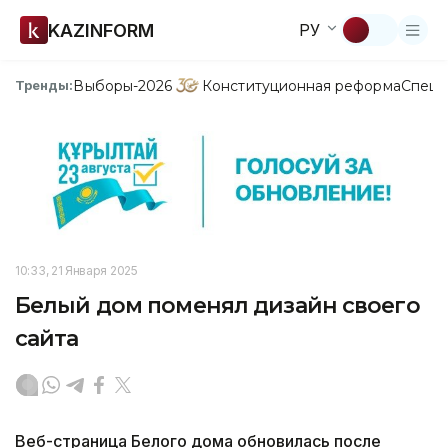
KAZINFORM
РУ
Выборы-2026
Конституционная реформа
Спецп
Тренды:
10:33, 21 Января 2025
Белый дом поменял дизайн своего
сайта
Веб-страница Белого дома обновилась после