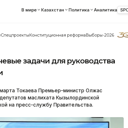
В мире
Казахстан
Политика
Аналитика
SP
е
Спецпроекты
Конституционная реформа
Выборы-2026
чевые задачи для руководства
и
марта Токаева Премьер-министр Олжас
и депутатов маслихата Кызылординской
кой на пресс-службу Правительства.