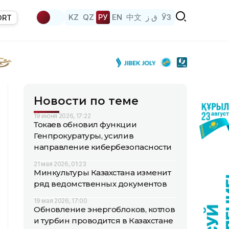
KZ
QZ
РУ
EN
中文
ق ز
ЎЗ
ORT
Новости по теме
19 июня 2026, 17:22
Токаев обновил функции
Генпрокуратуры, усилив
направление кибербезопасности
21 мая 2026, 01:23
Минкультуры Казахстана изменит
ряд ведомственных документов
19 мая 2026, 17:00
Обновление энергоблоков, котлов
и турбин проводится в Казахстане