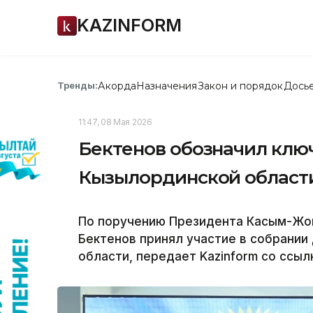
KAZINFORM
Акорда
Назначения
Закон и порядок
Дось
Тренды:
11:47, 08 Мая 2026
Бектенов обозначил клю
Кызылординской област
По поручению Президента Касым-Жо
Бектенов принял участие в собрани
области, передает Kazinform со ссыл