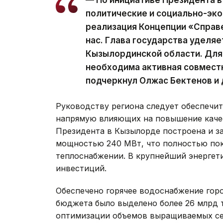
— По инициативе Президента в
политические и социально-эк
реализация Концепции «Справе
нас. Глава государства уделя
Кызылординской области. Для
необходима активная совместн
подчеркнул Олжас Бектенов и 
Руководству региона следует обеспечи
напрямую влияющих на повышение каче
Президента в Кызылорде построена и з
мощностью 240 МВт, что полностью пок
теплоснабжении. В крупнейший энергети
инвестиций.
Обеспечено горячее водоснабжение горо
бюджета было выделено более 26 млрд т
оптимизации объемов выращиваемых се