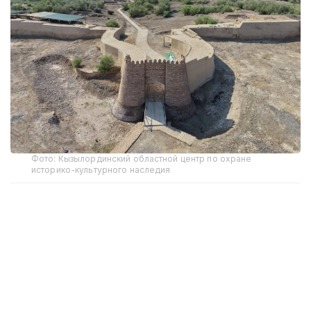
Фото: Кызылординский областной центр по охране
историко-культурного наследия
Реставрацией мавзолея Бакатам в Казалинском
районе и городища Сыганак в Жанакорганском
районе занимаются специалисты РГП
«Казреставрация».