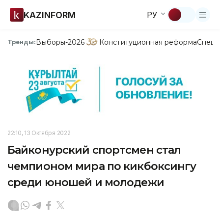
KAZINFORM
РУ
Выборы-2026
Конституционная реформа
Спецп
Тренды:
22:10, 13 Октября 2022
Байконурский спортсмен стал
чемпионом мира по кикбоксингу
среди юношей и молодежи