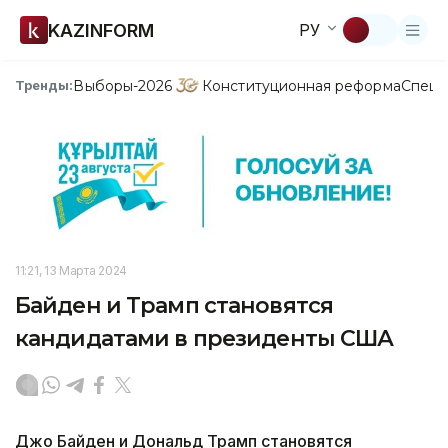
KAZINFORM
РУ
Выборы-2026
Конституционная реформа
Спецп
Тренды:
11:21, 13 Марта 2024
Байден и Трамп становятся
кандидатами в президенты США
Джо Байден и Дональд Трамп становятся