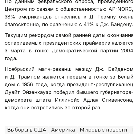
По данным февральского опроса, проведенного
Центром по связям с общественностью AP-NORC,
38% американцев отнеслись к Д. Трампу очень
благосклонно, по сравнению с 41% к Дж. Байдену.
Текущим рекордом самой ранней даты окончания
оспариваемых президентских праймериз является
3 марта в гонке Демократической партии 2004
года.
Ноябрьский матч-реванш между Дж. Байденом
и Д. Трампом является первым в гонке за Белый
дом с 1956 года, когда президент-республиканец
Дуайт Эйзенхауэр победил бывшего губернатора-
демократа штата Иллинойс Адлая Стивенсона,
когда они встретились во второй раз.
Выборы в США
Америка
Мировые новости
П