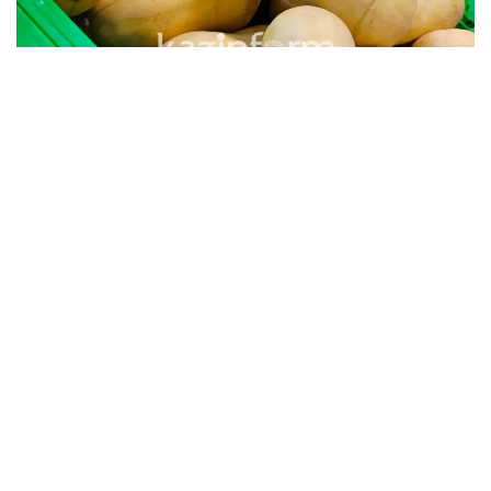
«До 2019 года формирование стабфонда
проводилось по единому механизму – это закуп и
хранение продовольствия в складах стабфонда.
СПК сам закупал продовольствие и осуществлял
реализацию самостоятельно. Это приводило к
потере, большим операционным расходам на
хранение, транспортировку, разгрузку
продовольственных товаров, и, конечно же, мы
не могли избежать убыль скоропортящихся
продуктов, особенно по овощам», - сказал Ержан
Балтаев.
В то же время, как отметил глава управления,
практика выдачи займа по стабилизации цен