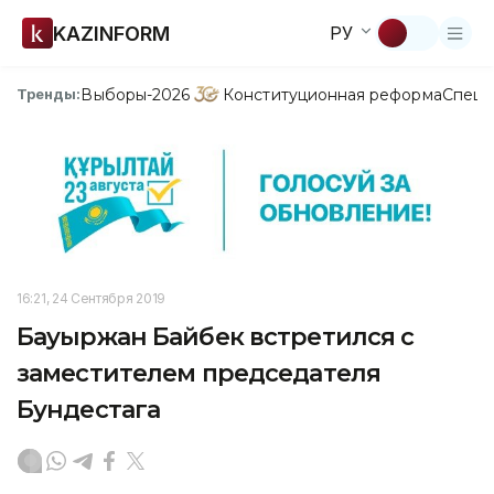
KAZINFORM
РУ
Выборы-2026
Конституционная реформа
Спецп
Тренды:
16:21, 24 Сентября 2019
Бауыржан Байбек встретился с
заместителем председателя
Бундестага