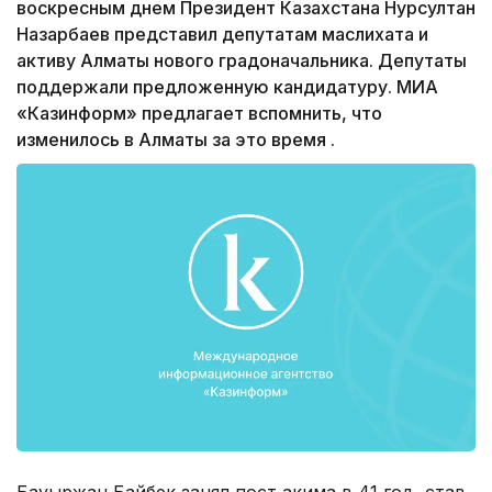
воскресным днем Президент Казахстана Нурсултан
Назарбаев представил депутатам маслихата и
активу Алматы нового градоначальника. Депутаты
поддержали предложенную кандидатуру. МИА
«Казинформ» предлагает вспомнить, что
изменилось в Алматы за это время .
Бауыржан Байбек занял пост акима в 41 год, став