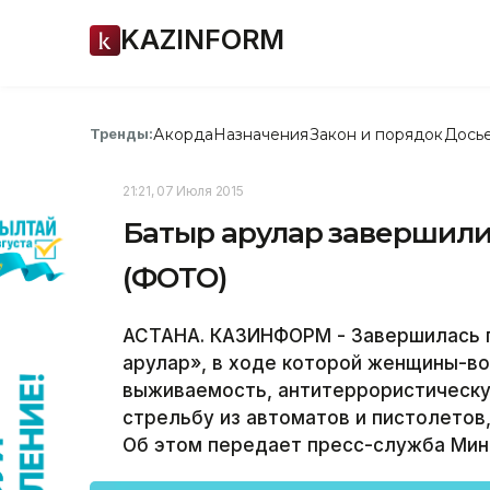
KAZINFORM
Акорда
Назначения
Закон и порядок
Дось
Тренды:
21:21, 07 Июля 2015
Батыр арулар завершили
(ФОТО)
АСТАНА. КАЗИНФОРМ - Завершилась п
арулар», в ходе которой женщины-в
выживаемость, антитеррористическу
стрельбу из автоматов и пистолетов,
Об этом передает пресс-служба Мин