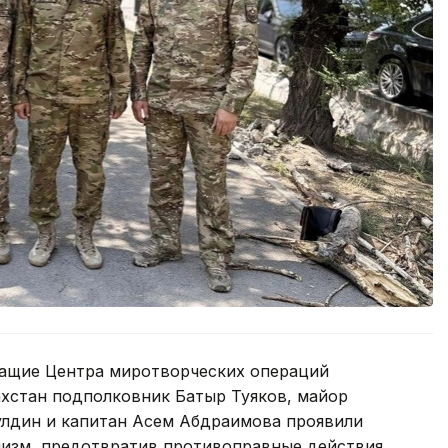
ужащие Центра миротворческих операций
хстан подполковник Батыр Туяков, майор
лдин и капитан Асем Абдраимова проявили
лизм, предотвратив противоправные действия