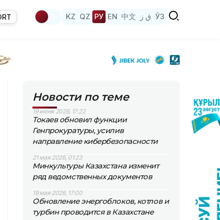
KZ
QZ
РУ
EN
中文
ق ز
ЎЗ
ORT
Новости по теме
19 июня 2026, 17:22
Токаев обновил функции
Генпрокуратуры, усилив
направление кибербезопасности
21 мая 2026, 01:23
Минкультуры Казахстана изменит
ряд ведомственных документов
19 мая 2026, 17:00
Обновление энергоблоков, котлов и
турбин проводится в Казахстане