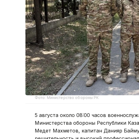
Фото: Министерство обороны РК
5 августа около 08:00 часов военносл
Министерства обороны Республики Каза
Медет Махметов, капитан Данияр Байму
решительность и высокий профессиона