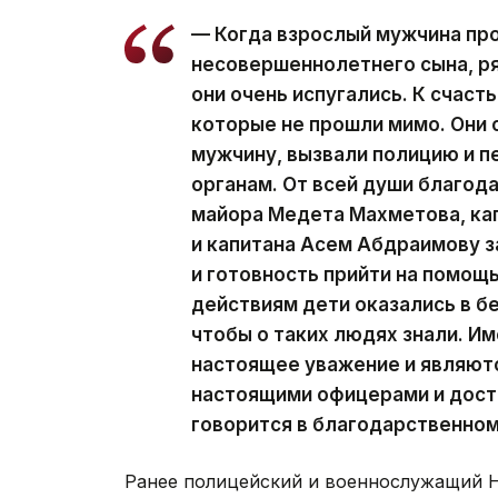
— Когда взрослый мужчина про
несовершеннолетнего сына, ря
они очень испугались. К счас
которые не прошли мимо. Они 
мужчину, вызвали полицию и 
органам. От всей души благод
майора Медета Махметова, ка
и капитана Асем Абдраимову з
и готовность прийти на помощ
действиям дети оказались в б
чтобы о таких людях знали. И
настоящее уважение и являютс
настоящими офицерами и дост
говорится в благодарственно
Ранее полицейский и военнослужащий 