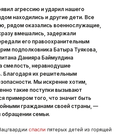
явил агрессию и ударил нашего
дом находились и другие дети. Все
тью, рядом оказались военнослужащие,
сразу вмешались, задержали
передали его правоохранительным
арим подполковника Батыра Туякова,
питана Данияра Баймулдина
а смелость, неравнодушие
ь. Благодаря их решительным
езопасности. Мы искренне хотим,
менно такие поступки вызывают
я примером того, что значит быть
ойными гражданами своей страны, —
м обращении семьи.
Нацгвардии
спасли
пятерых детей из горящей