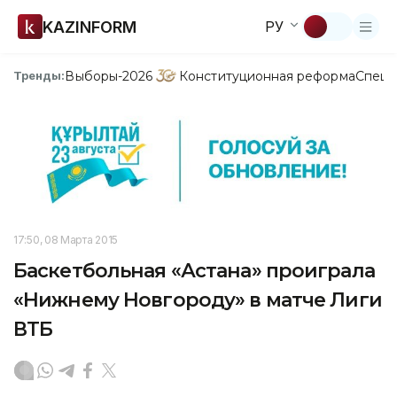
KAZINFORM
РУ
Выборы-2026
Конституционная реформа
Спецп
Тренды:
17:50, 08 Марта 2015
Баскетбольная «Астана» проиграла
«Нижнему Новгороду» в матче Лиги
ВТБ