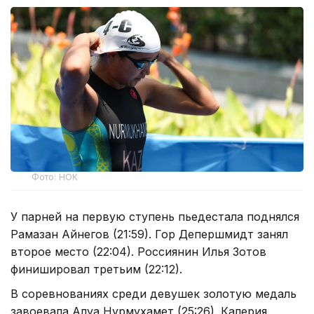
Фото: НОК
У парней на первую ступень пьедестала поднялся
Рамазан Айнегов (21:59). Гор Депершмидт занял
второе место (22:04). Россиянин Илья Зотов
финишировал третьим (22:12).
В соревнованиях среди девушек золотую медаль
завоевала Алуа Нурмухамет (25:26). Калерия