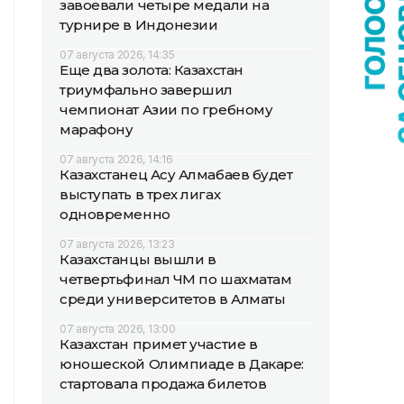
завоевали четыре медали на
турнире в Индонезии
07 августа 2026, 14:35
Еще два золота: Казахстан
триумфально завершил
чемпионат Азии по гребному
марафону
07 августа 2026, 14:16
Казахстанец Асу Алмабаев будет
выступать в трех лигах
одновременно
07 августа 2026, 13:23
Казахстанцы вышли в
четвертьфинал ЧМ по шахматам
среди университетов в Алматы
07 августа 2026, 13:00
Казахстан примет участие в
юношеской Олимпиаде в Дакаре:
стартовала продажа билетов