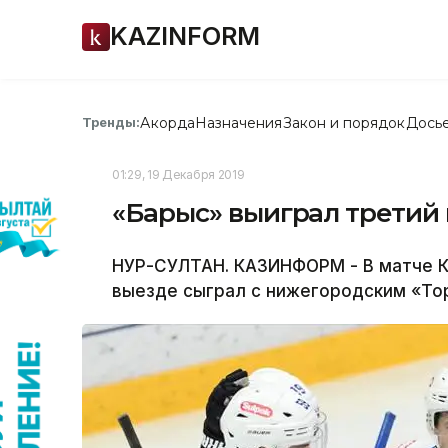
KAZINFORM
Акорда
Назначения
Закон и порядок
Дось
Тренды:
01:29, 19 Декабря 2019
«Барыс» выиграл третий
НУР-СУЛТАН. КАЗИНФОРМ - В матче К
выезде сыграл с нижегородским «Торп