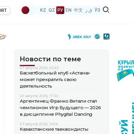
KZ
QZ
РУ
EN
中文
ق ز
ЎЗ
ORT
Новости по теме
07 августа 2026, 20:42
Баскетбольный клуб «Астана»
может прекратить свою
деятельность
07 августа 2026, 17:30
Аргентинец Франко Витали стал
чемпионом Игр Будущего — 2026
в дисциплине Phygital Dancing
07 августа 2026, 14:54
Казахстанские таеквондисты