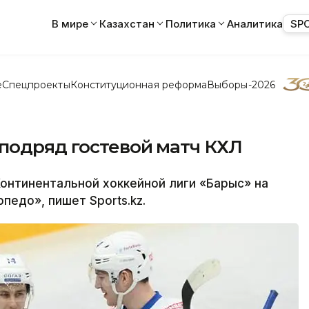
В мире
Казахстан
Политика
Аналитика
SP
е
Спецпроекты
Конституционная реформа
Выборы-2026
 подряд гостевой матч КХЛ
онтинентальной хоккейной лиги «Барыс» на
едо», пишет Sports.kz.