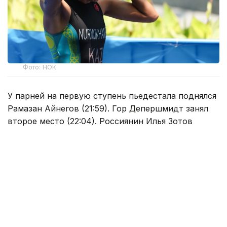
Фото: НОК
У парней на первую ступень пьедестала поднялся
Рамазан Айнегов (21:59). Гор Депершмидт занял
второе место (22:04). Россиянин Илья Зотов
финишировал третьим (22:12).
В соревнованиях среди девушек золотую медаль
завоевала Алуа Нурмухамет (25:26). Калерия
Шнайдер стала второй (25:48). Алёна Лопатина из
России замкнула тройку лучших (25:50).
Спорт
спортсмены Казахстана
Туркестан