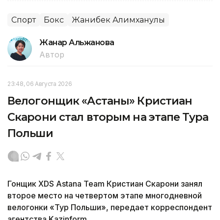
Спорт
Бокс
Жанибек Алимханулы
Жанар Альжанова
Автор
23:48, 06 Августа 2026
Велогонщик «Астаны» Кристиан
Скарони стал вторым на этапе Тура
Польши
Гонщик XDS Astana Team Кристиан Скарони занял
второе место на четвертом этапе многодневной
велогонки «Тур Польши», передает корреспондент
агентства Kazinform.