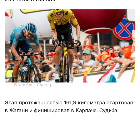
Фото: SprintCycling
Этап протяженностью 161,9 километра стартовал
в Жагани и финишировал в Карпаче. Судьба
победы решилась в концовке гонки, где впереди
осталась группа из трех гонщиков.
На заключительном километре один