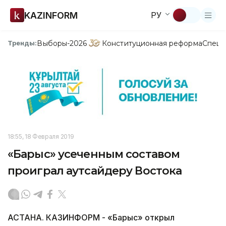
KAZINFORM
РУ
Выборы-2026
Конституционная реформа
Спецп
Тренды:
18:55, 18 Февраля 2019
«Барыс» усеченным составом
проиграл аутсайдеру Востока
АСТАНА. КАЗИНФОРМ - «Барыс» открыл