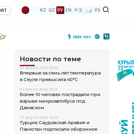
KZ
QZ
РУ
EN
中文
ق ز
ЎЗ
ORT
Новости по теме
07 августа 2026, 20:10
Впервые за семь лет температура
в Сеуле превысила 40°C
07 августа 2026, 19:13
Более 10 человек пострадали при
взрыве микроавтобуса под
Дамаском
07 августа 2026, 19:05
Турция, Саудовская Аравия и
Пакистан подписали оборонное