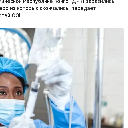
ической Республике Конго (ДРК) заразились
еро из которых скончались, передает
стей ООН.