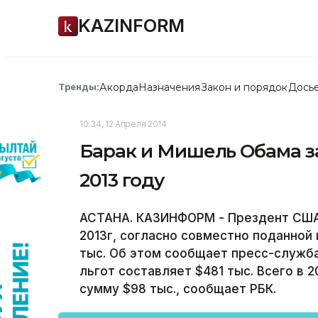
KAZINFORM
Акорда
Назначения
Закон и порядок
Дось
Тренды:
10:34, 12 Апреля 2014
Барак и Мишель Обама за
2013 году
АСТАНА. КАЗИНФОРМ - Прездент США 
2013г, согласно совместно поданной
тыс. Об этом сообщает пресс-служба
льгот составляет $481 тыс. Всего в 
сумму $98 тыс., сообщает РБК.