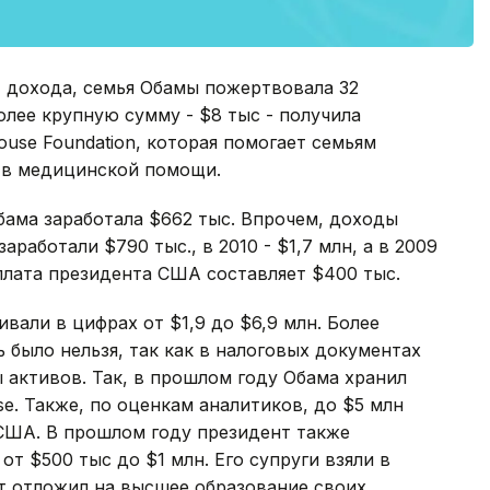
т дохода, семья Обамы пожертвовала 32
лее крупную сумму - $8 тыс - получила
ouse Foundation, которая помогает семьям
 в медицинской помощи.
бама заработала $662 тыс. Впрочем, доходы
заработали $790 тыс., в 2010 - $1,7 млн, а в 2009
рплата президента США составляет $400 тыс.
ивали в цифрах от $1,9 до $6,9 млн. Более
 было нельзя, так как в налоговых документах
активов. Так, в прошлом году Обама хранил
se. Также, по оценкам аналитиков, до $5 млн
 США. В прошлом году президент также
т $500 тыс до $1 млн. Его супруги взяли в
нт отложил на высшее образование своих