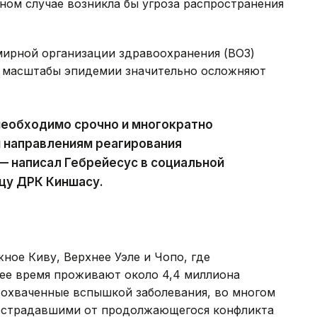
вном случае возникла бы угроза распространения
мирной организации здравоохранения (ВОЗ)
е масштабы эпидемии значительно осложняют
 необходимо срочно и многократно
м направлениям реагирования
 — написал Гебрейесус в социальной
ицу ДРК Киншасу.
ное Киву, Верхнее Уэле и Чопо, где
ее время проживают около 4,4 миллиона
 охваченные вспышкой заболевания, во многом
пострадавшими от продолжающегося конфликта