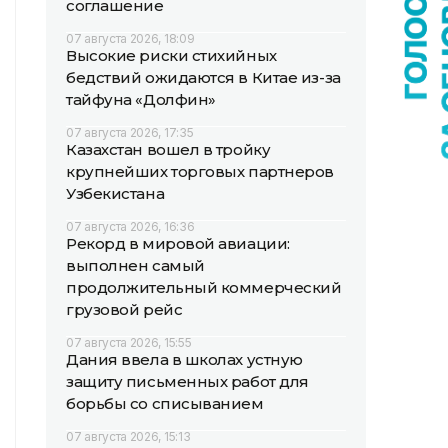
соглашение
07 августа 2026, 18:09
Высокие риски стихийных
бедствий ожидаются в Китае из-за
тайфуна «Долфин»
07 августа 2026, 17:35
Казахстан вошел в тройку
крупнейших торговых партнеров
Узбекистана
07 августа 2026, 16:36
Рекорд в мировой авиации:
выполнен самый
продолжительный коммерческий
грузовой рейс
07 августа 2026, 15:55
Дания ввела в школах устную
защиту письменных работ для
борьбы со списыванием
07 августа 2026, 15:13