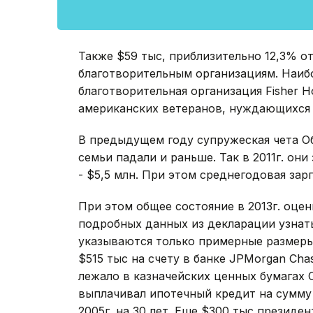
Также $59 тыс, приблизительно 12,3% о
благотворительным организациям. Наибо
благотворительная организация Fisher H
американских ветеранов, нуждающихся
В предыдущем году супружеская чета О
семьи падали и раньше. Так в 2011г. они 
- $5,5 млн. При этом среднегодовая за
При этом общее состояние в 2013г. оцен
подробных данных из декларации узнать
указываются только примерные размеры 
$515 тыс на счету в банке JPMorgan Cha
лежало в казначейских ценных бумагах
выплачивал ипотечный кредит на сумму о
2005г. на 30 лет. Еше $300 тыс президе