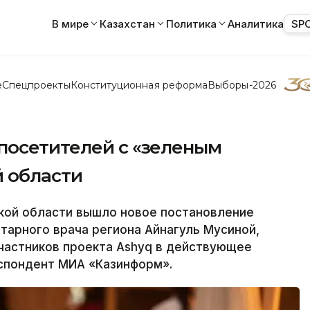
В мире
Казахстан
Политика
Аналитика
SP
е
Спецпроекты
Конституционная реформа
Выборы-2026
посетителей с «зеленым
й области
кой области вышло новое постановление
тарного врача региона Айнагуль Мусиной,
частников проекта Ashyq в действующее
спондент МИА «Казинформ».