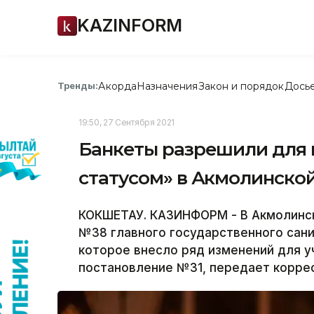
KAZINFORM
Акорда
Назначения
Закон и порядок
Дось
Тренды:
19:50, 27 Сентября 2021
Банкеты разрешили для 
статусом» в Акмолинско
КОКШЕТАУ. КАЗИНФОРМ - В Акмолинс
№38 главного государственного сани
которое внесло ряд изменений для у
постановление №31, передает корре