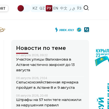
KZ
QZ
РУ
EN
中文
ق ز
ЎЗ
ORT
Новости по теме
07 августа 2026, 09:22
Участок улицы Валиханова в
Астане частично закроют до 13
августа
06 августа 2026, 21:04
Сельскохозяйственная ярмарка
пройдет в Астане 8 и 9 августа
06 августа 2026, 20:48
Штрафы на 57 млн теңге наложили
за нарушения правил