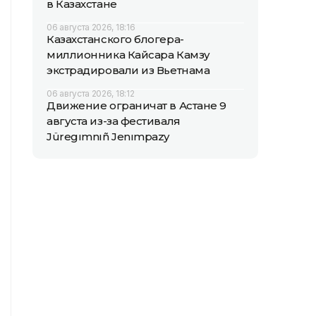
в Казахстане
06 августа 2026, 18:16
Казахстанского блогера-
миллионника Кайсара Камзу
экстрадировали из Вьетнама
06 августа 2026, 18:12
Движение ограничат в Астане 9
августа из-за фестиваля
Jüregımnıñ Jenımpazy