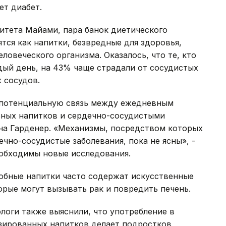
ет диабет.
итета Майами, пара банок диетического
тся как напитки, безвредные для здоровья,
еловеческого организма. Оказалось, что те, кто
дый день, на 43% чаще страдали от сосудистых
 сосудов.
 потенциальную связь между ежедневным
ьных напитков и сердечно-сосудистыми
нна Гарденер. «Механизмы, посредством которых
чно-сосудистые заболевания, пока не ясны», -
необходимы новые исследования.
добные напитки часто содержат искусственные
орые могут вызывать рак и повредить печень.
логи также выяснили, что употребление в
азированных напитков делает подростков