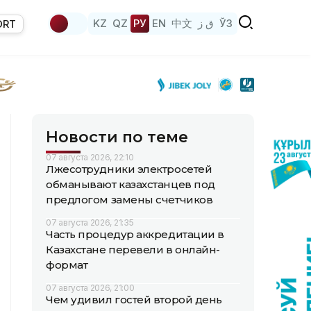
KZ
QZ
РУ
EN
中文
ق ز
ЎЗ
ORT
Новости по теме
07 августа 2026, 22:10
Лжесотрудники электросетей
обманывают казахстанцев под
предлогом замены счетчиков
07 августа 2026, 21:35
Часть процедур аккредитации в
Казахстане перевели в онлайн-
формат
07 августа 2026, 21:00
Чем удивил гостей второй день