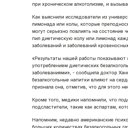
при хроническом алкоголизме, и вызыва
Как выяснили исследователи из универс
лимонада или колы, которые преподнося
могут серьезно повлиять на состояние ч
пил диетическую колу или лимонад каж
заболеваний и заболеваний кровеносных
«Результаты нашей работы показывают
употреблением диетических безалкогол
заболеваниями», - сообщила доктор Ха
безалкогольные напитки влияют на серде
признала она, отметив, что для этого 
Кроме того, медики напомнили, что по
подсластители, такие как аспартам, кот
Напомним, недавно американские психо
больших количествах безалкогольных г