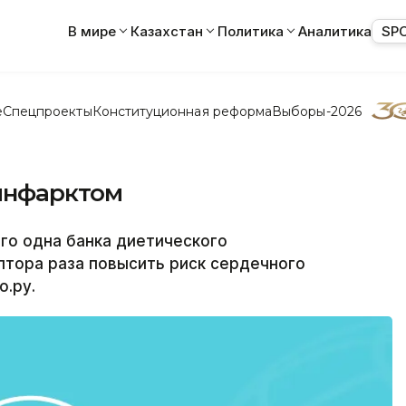
В мире
Казахстан
Политика
Аналитика
SP
е
Спецпроекты
Конституционная реформа
Выборы-2026
 инфарктом
го одна банка диетического
лтора раза повысить риск сердечного
о.ру.