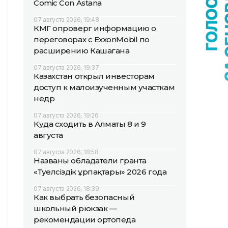
Comic Con Astana
07 августа 2026, 19:48
КМГ опроверг информацию о
переговорах с ExxonMobil по
расширению Кашагана
07 августа 2026, 19:37
Казахстан открыл инвесторам
доступ к малоизученным участкам
недр
07 августа 2026, 19:26
Куда сходить в Алматы 8 и 9
августа
07 августа 2026, 18:58
Названы обладатели гранта
«Тәуелсіздік ұрпақтары» 2026 года
07 августа 2026, 18:39
Как выбрать безопасный
школьный рюкзак —
рекомендации ортопеда