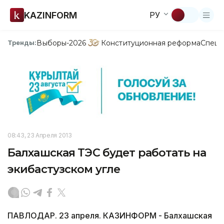
KAZINFORM
РУ
Выборы-2026
Конституционная реформа
Спецп
Тренды:
08:43, 23 Апреля 2013
Балхашская ТЭС будет работать на
экибастузском угле
ПАВЛОДАР. 23 апреля. КАЗИНФОРМ - Балхашская