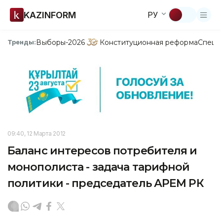
KAZINFORM
РУ
Выборы-2026
Конституционная реформа
Спецп
Тренды:
09:40, 12 Марта 2012
Баланс интересов потребителя и
монополиста - задача тарифной
политики - председатель АРЕМ РК