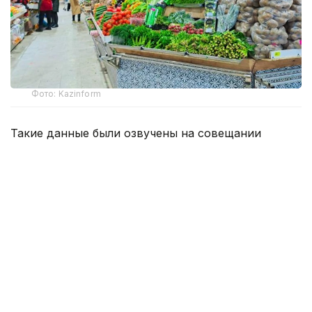
Фото: Kazinform
Такие данные были озвучены на совещании
по вопросам стабилизации цен на социально
значимые продовольственные товары и инфляции
под председательством заместителя Премьер-
министра — министра национальной экономики
Серика Жумангарина.
Как было отмечено на совещании, по итогам июня
годовая инфляция в стране составила 10,3%
против 10,4% месяцем ранее. При этом уровень
инфляции выше среднереспубликанского