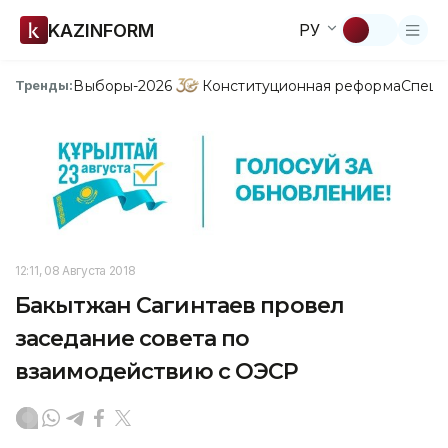
KAZINFORM
РУ
Выборы-2026
Конституционная реформа
Спецп
Тренды:
12:11, 08 Августа 2018
Бакытжан Сагинтаев провел
заседание совета по
взаимодействию с ОЭСР