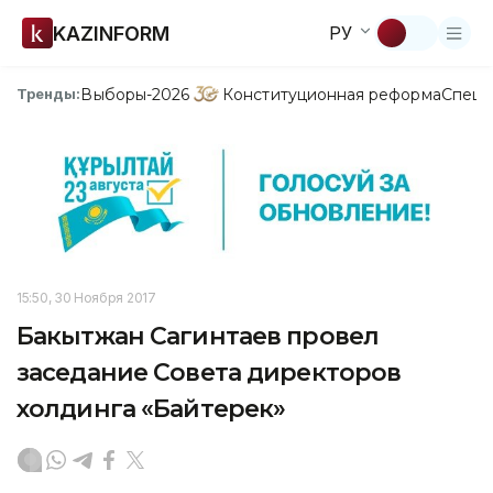
KAZINFORM
РУ
Выборы-2026
Конституционная реформа
Спецп
Тренды:
15:50, 30 Ноября 2017
Бакытжан Сагинтаев провел
заседание Совета директоров
холдинга «Байтерек»