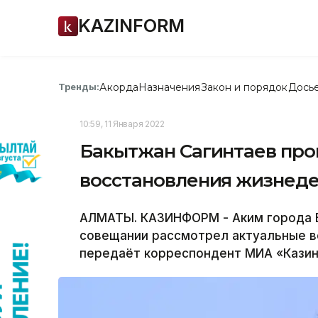
KAZINFORM
Акорда
Назначения
Закон и порядок
Дось
Тренды:
10:59, 11 Января 2022
Бакытжан Сагинтаев про
восстановления жизнед
АЛМАТЫ. КАЗИНФОРМ - Аким города Б
совещании рассмотрел актуальные в
передаёт корреспондент МИА «Кази