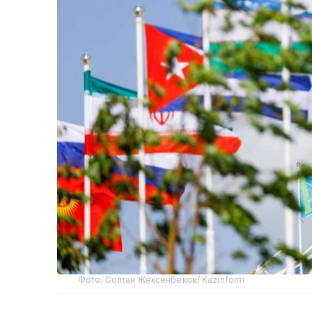
Фото: Солтан Жексенбеков/ Kazinform