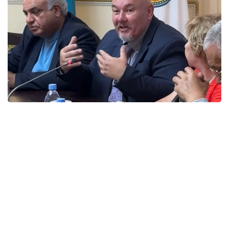
Фото: КГУ «Қоғамдық келісім»
Представители этнокультурных объединений
подчеркнули, что именно активная гражданская
позиция, осознанный выбор и участие каждого
человека формируют основу сильного,
стабильного и сплоченного государства.
Представители объединений отметили, что
Казахстан всегда был примером межэтнического