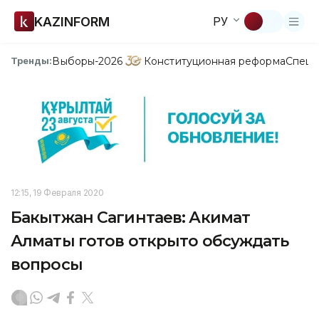
KAZINFORM
РУ
Выборы-2026
Конституционная реформа
Спецп
Тренды:
12:15, 19 Февраля 2020
Бакытжан Сагинтаев: Акимат
Алматы готов открыто обсуждать
вопросы