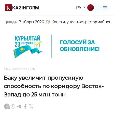
KAZINFORM
РУ
Выборы-2026
Конституционная реформа
Спецп
Тренды:
11:27, 30 Января 2025
Баку увеличит пропускную
способность по коридору Восток-
Запад до 25 млн тонн