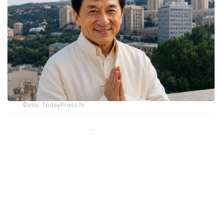
Фото: TodayPress.tv
Всемирно известный актер проведет в столице
Азербайджана около десяти дней. Содействие
в организации съемочного процесса в Баку
оказывает Посольство Казахстана
в Азербайджане.
Основной съемочной площадкой фильма является
Казахстан. Съемки картины уже прошли