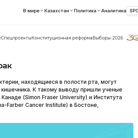
В мире
Казахстан
Политика
Аналитика
SP
е
Спецпроекты
Конституционная реформа
Выборы-2026
рак
ктерии, находящиеся в полости рта, могут
а кишечника. К такому выводу пришли ученые
анаде (Simon Fraser University) и Института
Farber Cancer Institute) в Бостоне,