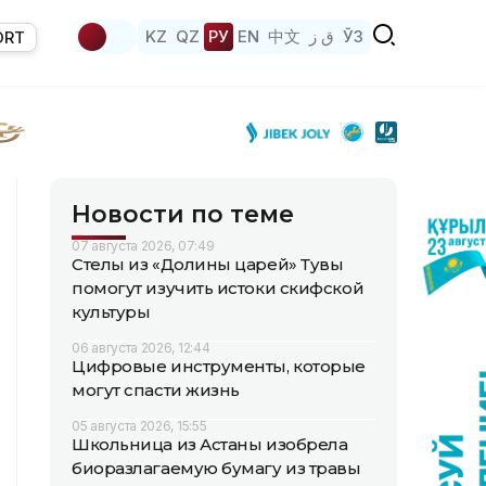
KZ
QZ
РУ
EN
中文
ق ز
ЎЗ
ORT
Новости по теме
07 августа 2026, 07:49
Стелы из «Долины царей» Тувы
помогут изучить истоки скифской
культуры
06 августа 2026, 12:44
Цифровые инструменты, которые
могут спасти жизнь
05 августа 2026, 15:55
Школьница из Астаны изобрела
биоразлагаемую бумагу из травы