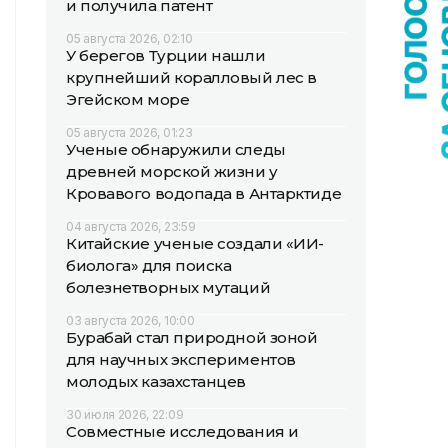
и получила патент
05 августа 2026, 02:10
У берегов Турции нашли
крупнейший коралловый лес в
Эгейском море
05 августа 2026, 01:23
Ученые обнаружили следы
древней морской жизни у
Кровавого водопада в Антарктиде
04 августа 2026, 23:59
Китайские ученые создали «ИИ-
биолога» для поиска
болезнетворных мутаций
03 августа 2026, 10:00
Бурабай стал природной зоной
для научных экспериментов
молодых казахстанцев
30 июля 2026, 22:09
Совместные исследования и