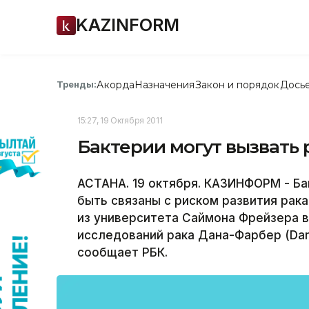
KAZINFORM
Акорда
Назначения
Закон и порядок
Дось
Тренды:
15:27, 19 Октября 2011
Бактерии могут вызвать 
АСТАНА. 19 октября. КАЗИНФОРМ - Ба
быть связаны с риском развития рак
из университета Саймона Фрейзера в К
исследований рака Дана-Фарбер (Dana-
сообщает РБК.