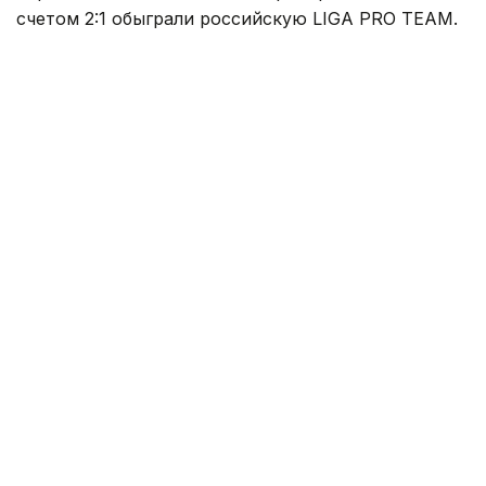
счетом 2:1 обыграли российскую LIGA PRO TEAM.
Финальное противостояние началось
с виртуальной части. На карте Dust 2 в CS2 Team
KZ смогла одержать победу и выйти вперед.
Фото: Адиль Нуртазин/Kazinform