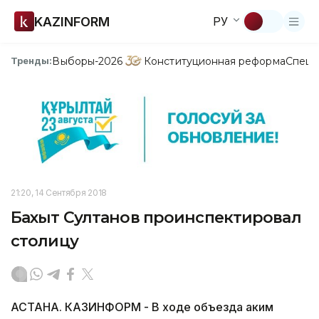
KAZINFORM
РУ
Выборы-2026
Конституционная реформа
Спецп
Тренды:
21:20, 14 Сентября 2018
Бахыт Султанов проинспектировал
столицу
АСТАНА. КАЗИНФОРМ - В ходе объезда аким