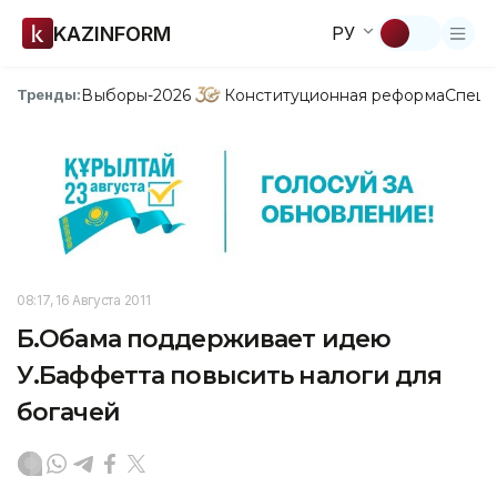
KAZINFORM
РУ
Выборы-2026
Конституционная реформа
Спецп
Тренды:
08:17, 16 Августа 2011
Б.Обама поддерживает идею
У.Баффетта повысить налоги для
богачей