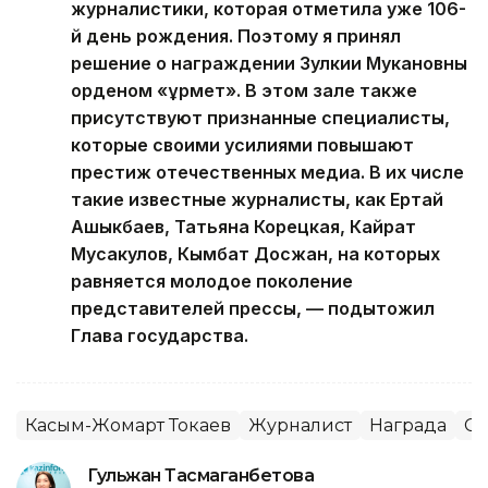
журналистики, которая отметила уже 106-
й день рождения. Поэтому я принял
решение о награждении Зулкии Мукановны
орденом «Құрмет». В этом зале также
присутствуют признанные специалисты,
которые своими усилиями повышают
престиж отечественных медиа. В их числе
такие известные журналисты, как Ертай
Ашыкбаев, Татьяна Корецкая, Кайрат
Мусакулов, Кымбат Досжан, на которых
равняется молодое поколение
представителей прессы, — подытожил
Глава государства.
Касым-Жомарт Токаев
Журналист
Награда
С
Гульжан Тасмаганбетова