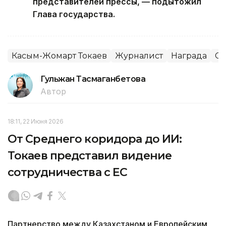
представителей прессы, — подытожил
Глава государства.
Касым-Жомарт Токаев
Журналист
Награда
С
Гульжан Тасмаганбетова
Автор
18:11, 22 Июня 2026
От Среднего коридора до ИИ:
Токаев представил видение
сотрудничества с ЕС
Партнерство между Казахстаном и Европейским