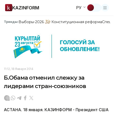
KAZINFORM
РУ
Выборы-2026
Конституционная реформа
Спецп
Тренды:
11:12, 18 Января 2014
Б.Обама отменил слежку за
лидерами стран-союзников
АСТАНА. 18 января. КАЗИНФОРМ - Президент США