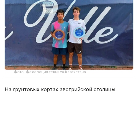
Фото: Федерация тенниса Казахстана
На грунтовых кортах австрийской столицы
Маханов выступил в парном разряде вместе с
местным теннисистом Леандером Таубером.
Казахстанско-австрийский дуэт получил
четвертый номер посева.
В финале Маханов и Таубер встретились со