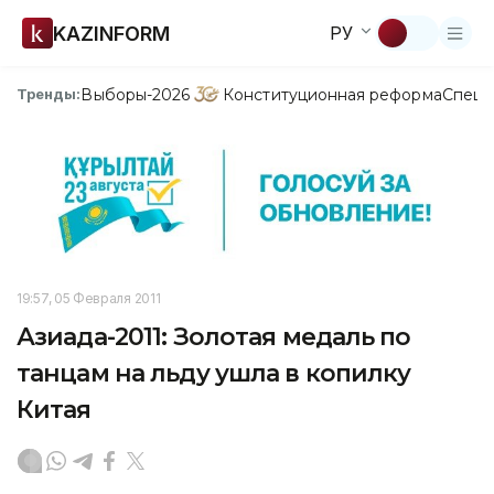
KAZINFORM
РУ
Выборы-2026
Конституционная реформа
Спецп
Тренды:
19:57, 05 Февраля 2011
Азиада-2011: Золотая медаль по
танцам на льду ушла в копилку
Китая