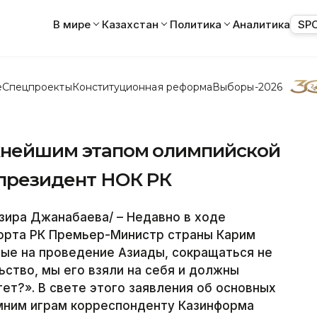
В мире
Казахстан
Политика
Аналитика
SP
е
Спецпроекты
Конституционная реформа
Выборы-2026
ажнейшим этапом олимпийской
-президент НОК РК
ира Джанабаева/ – Недавно в ходе
порта РК Премьер-Министр страны Карим
ые на проведение Азиады, сокращаться не
ство, мы его взяли на себя и должны
т?». В свете этого заявления об основных
зимним играм корреспонденту Казинформа