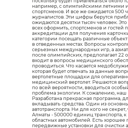
поскольку будет привлекаться около 1
например, с олимпийскими летними иг
спортсменов. И все же ожидается 500 
журналистов. Эти цифры берутся приб
ожидаются десятки тысяч человек. Это 
всех оформить, спортсменов и гостей 
аккредитации для получения карточки,
категории посещать различные объекты
в отведенных местах. Вопросы контроля
серьезных международных игр, а азиат
после олимпийских, предполагает 22 
входит в вопросы медицинского обеспе
проводиться. Что касается медобслужи
которая будет отвечать за данные вопр
вертолетные площадки для оперативн
медицинский вертолет. Решаются вопр
по всей вероятности, вводиться особы
проблема экологии. К сожалению, наш 
Разработана прекрасная программа, д
вкладывать средства. Один из основны
автотранспорта. Ни для кого не секрет,
Алматы - 500000 единиц транспорта, 
областных автомобилей. Есть хорошее
передвижные установки для очистки а