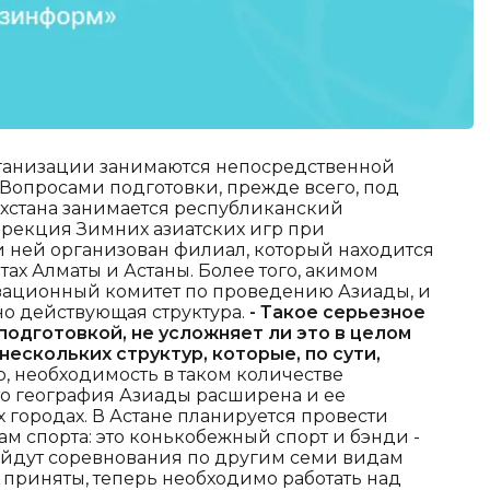
рганизации занимаются непосредственной
 Вопросами подготовки, прежде всего, под
хстана занимается республиканский
рекция Зимних азиатских игр при
и ней организован филиал, который находится
тах Алматы и Астаны. Более того, акимом
зационный комитет по проведению Азиады, и
но действующая структура.
- Такое серьезное
подготовкой, не усложняет ли это в целом
нескольких структур, которые, по сути,
о, необходимость в таком количестве
что география Азиады расширена и ее
 городах. В Астане планируется провести
м спорта: это конькобежный спорт и бэнди -
ойдут соревнования по другим семи видам
 приняты, теперь необходимо работать над