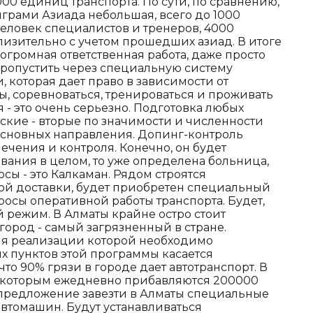
000 единиц транспорта. По сути, по сравнению,
рами Азиада небольшая, всего до 1000
человек специалистов и тренеров, 4000
лизительно с учетом прошедших азиад. В итоге
огромная ответственная работа, даже просто
пропустить через специальную систему
 которая дает право в зависимости от
, соревноваться, тренироваться и проживать
 - это очень серьезно. Подготовка любых
ские - вторые по значимости и численности
основных направления. Допинг-контроль
чения и контроля. Конечно, он будет
вания в целом, то уже определена больница,
осы - это Калкаман. Рядом строятся
ой доставки, будет приобретен специальный
осы оперативной работы транспорта. Будет,
й режим. В Алматы крайне остро стоит
город - самый загрязненный в стране.
ля реализации которой необходимо
х пунктов этой программы касается
 что 90% грязи в городе дает автотранспорт. В
к которым ежедневно прибавляются 200000
 предложение завезти в Алматы специальные
втомашин. Будут устанавливаться