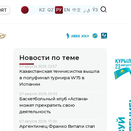
KZ
QZ
РУ
EN
中文
ق ز
ЎЗ
ORT
Новости по теме
07 августа 2026, 22:57
Казахстанская теннисистка вышла
в полуфинал турнира W75 в
Испании
07 августа 2026, 20:42
Баскетбольный клуб «Астана»
может прекратить свою
деятельность
07 августа 2026, 17:30
Аргентинец Франко Витали стал