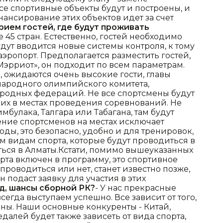
се спортивные объекты будут и построены, и
нансирование этих объектов идет за счет
прием гостей, где будут проживать
е 45 стран. Естественно, гостей необходимо
Будут вводится новые системы контроля, к тому
эропорт. Предполагается разместить гостей,
Мэрриот», он подходит по всем параметрам.
 ожидаются очень высокие гости, главы
народного олимпийского комитета,
родных федераций. Не все спортсмены будут
 их в местах проведения соревнований. Не
булака, Талгара или Табагана, там будут
ние спортсменов на местах исключает
ды, это безопасно, удобно и для тренировок,
ем видам спорта, которые будут проводиться в
аться в Алматы.Кстати, помимо вышеуказанных
рта включен в программу, это спортивное
проводиться или нет, станет известно позже,
ан подаст заявку для участия в этих
яд, шансы сборной РК?
- У нас прекрасные
сегда выступаем успешно. Все зависит от того,
аны. Наши основные конкуренты - Китай,
далей будет также зависеть от вида спорта,