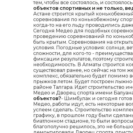
тем, чтобы все состоялось, и состоялос
объектов спортивных и не только, ве
Астане строится крытый конькобежный
соревнования по конькобежному спорту
когда-то на его льду проводились даж
Сегодня Медео для подобных соревнов
проведению соревнований по конькоб
быть крытым. Соревнования на открыты
условия. Погодные условия: солнце, ве
сложности, для кого-то - преимущества, 
фиксации результатов, поэтому строите
необходимоость. В Алматы строится к
существовал ранее, но сейчас на том 
комплекс, обязательно будет помимо в
прыжков летом. Будет построен лыжно
районе Талгара. Идет строительство 
Медео и Дворец спорта имени Балуана
объектов?
- Шимбулак и сегодня готов
Медео, работы идут, есть некоторые во
успеем сделать. Строительство компле
графику, в прошлом году были сделаны
биатлонном стадионе, то были вопросы
благополучно решилось, это не большо
демонтировали Дворец спорта, присту