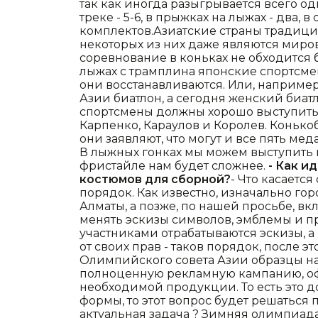
так как иногда разыгрывается всего од
треке - 5-6, в прыжках на лыжах - два,
комплектов.Азиатские страны традицио
некоторых из них даже являются мир
соревнование в коньках не обходится б
лыжах с трамплина японские спортсме
они восстанавливаются. Или, наприме
Азии биатлон, а сегодня женский биат
спортсмены должны хорошо выступить 
Карпенко, Караулов и Королев. Конько
они заявляют, что могут и все пять меда
В лыжных гонках мы можем выступить н
фристайле нам будет сложнее.
- Как и
костюмов для сборной?
- Что касаетс
порядок. Как известно, изначально г
Алматы, а позже, по нашей просьбе, в
менять эскизы символов, эмблемы и п
участниками отрабатываются эскизы, 
от своих прав - таков порядок, после э
Олимпийского совета Азии образцы на
полноценную рекламную кампанию, оф
необходимой продукции. То есть это д
формы, то этот вопрос будет решаться 
актуальная задача ? Зимняя олимпиада