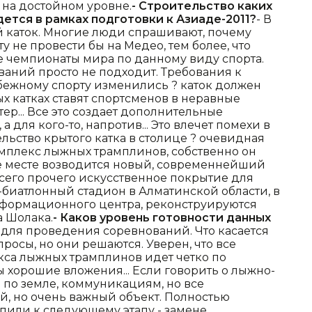
ь на достойном уровне.
- Строительство каких
дется в рамках подготовки к Азиаде-2011?
- В
 каток. Многие люди спрашивают, почему
 не провести бы на Медео, тем более, что
е чемпионаты мира по данному виду спорта.
аний просто не подходит. Требования к
ежному спорту изменились ? каток должен
х катках ставят спортсменов в неравные
тер... Все это создает дополнительные
а для кого-то, напротив... Это влечет помехи в
льство крытого катка в столице ? очевидная
омплекс лыжных трамплинов, собственно он
же месте возводится новый, современнейший
сего прочего искусственное покрытие для
-биатлонный стадион в Алматинской области, в
информационного центра, реконструируются
 Шолака.
- Каков уровень готовности данных
 для проведения соревнований. Что касается
просы, но они решаются. Уверен, что все
кса лыжных трамплинов идет четко по
 хорошие вложения... Если говорить о лыжно-
 по земле, коммуникациям, но все
й, но очень важный объект. Полностью
пили к следующему этапу - замене