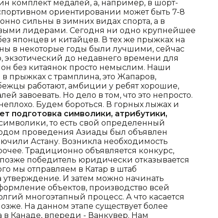
ин комплект медалей, а, например, в шорт-
 в спортивном ориентировании может быть 7-8
нно сильны в зимних видах спорта, а в
овыми лидерами. Сегодня ни одно крупнейшее
ез японцев и китайцев. В тех же прыжках на
ны в некоторые годы были лучшими, сейчас
р, экзотический до недавнего времени для
лон без китаянок просто немыслим. Наши
в прыжках с трамплина, это Жапаров,
бежцы работают, амбиции у ребят хорошие,
лей завоевать. Но дело в том, что это непросто.
еплохо. Будем бороться. В горных лыжах и
дет подготовка символики, атрибутики,
я символики, то есть свой определенный
ородом проведения Азиады был объявлен
ключили Астану. Возникла необходимость
рочее. Традиционно объявляется конкурс,
а позже победитель юридически отказывается
того мы отправляем в Катар в штаб
 утверждение. И затем можно начинать
ормление объектов, производство всей
олгий многоэтапный процесс. А что касается
позже. На данном этапе существует более
 в Канаде, впереди - Ванкувер. Нам