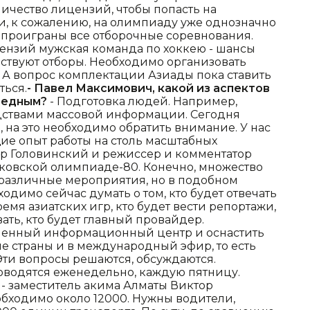
ичество лицензий, чтобы попасть на
чи, к сожалению, на олимпиаду уже однозначно
, проиграны все отборочные соревнования.
ензий мужская команда по хоккею - шансы
ществуют отборы. Необходимо организовать
 А вопрос комплектации Азиады пока ставить
ться.
- Павел Максимович, какой из аспектов
ередным?
- Подготовка людей. Например,
дствами массовой информации. Сегодня
, на это необходимо обратить внимание. У нас
щие опыт работы на столь масштабных
р Головинский и режиссер и комментатор
сковской олимпиаде-80. Конечно, множество
различные мероприятия, но в подобном
ходимо сейчас думать о том, кто будет отвечать
емя азиатских игр, кто будет вести репортажи,
ать, кто будет главный провайдер.
еменный информационный центр и оснастить
кие страны и в международный эфир, то есть
Эти вопросы решаются, обсуждаются.
оводятся еженедельно, каждую пятницу.
- заместитель акима Алматы Виктор
обходимо около 12000. Нужны водители,