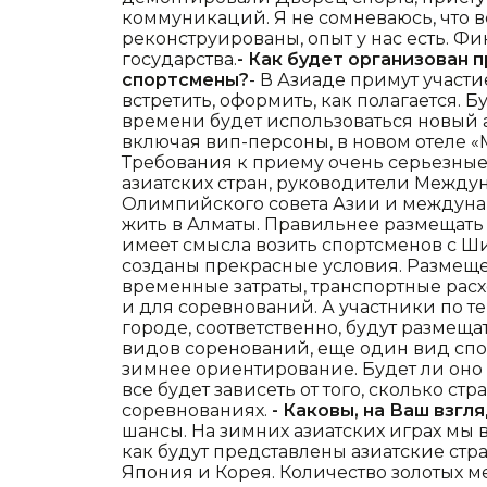
коммуникаций. Я не сомневаюсь, что в
реконструированы, опыт у нас есть. Фи
государства.
- Как будет организован 
спортсмены?
- В Азиаде примут участи
встретить, оформить, как полагается. 
времени будет использоваться новый а
включая вип-персоны, в новом отеле «
Требования к приему очень серьезные,
азиатских стран, руководители Между
Олимпийского совета Азии и междуна
жить в Алматы. Правильнее размещать
имеет смысла возить спортсменов с Шим
созданы прекрасные условия. Размеще
временные затраты, транспортные расхо
и для соревнований. А участники по т
городе, соответственно, будут размещ
видов соренований, еще один вид спо
зимнее ориентирование. Будет ли оно 
все будет зависеть от того, сколько стр
соревнованиях.
- Каковы, на Ваш взгл
шансы. На зимних азиатских играх мы в
как будут представлены азиатские стр
Япония и Корея. Количество золотых ме