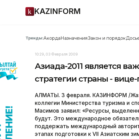
KAZINFORM
Акорда
Назначения
Закон и порядок
Дось
Тренды:
10:29, 03 Февраля 2009
Азиада-2011 является в
стратегии страны - вице
АЛМАТЫ. 3 февраля. КАЗИНФОРМ /Жаз
коллегии Министерства туризма и с
Масимов заявил: «Ресурсы, выделенн
будут. Это международное обязатель
поддержать международный авторите
этапах подготовки к VII Азиатским 