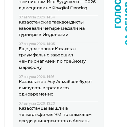
чемпионом Игр Будущего — 2026
в дисциплине Phygital Dancing
07 августа 2026, 14:54
Казахстанские таеквондисты
завоевали четыре медали на
турнире в Индонезии
07 августа 2026, 14:35
Еще два золота: Казахстан
триумфально завершил
чемпионат Азии по гребному
марафону
07 августа 2026, 14:16
Казахстанец Асу Алмабаев будет
выступать в трех лигах
одновременно
07 августа 2026, 13:23
Казахстанцы вышли в
четвертьфинал ЧМ по шахматам
среди университетов в Алматы