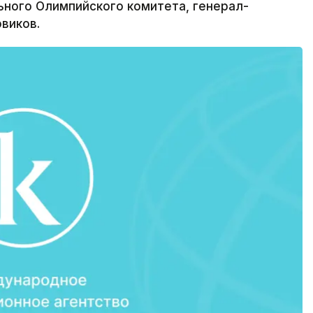
ьного Олимпийского комитета, генерал-
виков.