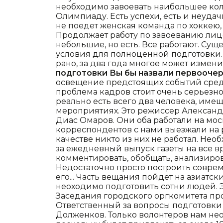
необходимо завоевать наибольшее кол
Олимпиаду. Есть успехи, есть и неуда
не поедет женская команда по хоккею
Продолжает работу по завоеванию лиц
небольшие, но есть. Все работают. Су
условия для полноценной подготовки.
рано, за два года многое может измени
подготовки Вы бы назвали первооч
освещение предстоящих событий сре
проблема кадров стоит очень серьезно
реально есть всего два человека, име
мероприятиях. Это режиссер Александ
Диас Омаров. Они оба работали на мо
корреспондентов с нами выезжали на 
качестве никто из них не работал. Необ
за ежедневный выпуск газеты на все вр
комментировать, обобщать, анализиров
Недостаточно просто построить совр
его... Часть вещания пойдет на азиатс
неоходимо подготовить сотни людей. 
Заседания городского оргкомитета пр
Ответственный за вопросы подготовки 
Долженков. Только волонтеров нам не