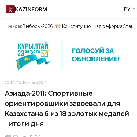
KAZINFORM
РУ
Выборы-2026
Конституционная реформа
Спецп
Тренды:
20:40, 03 Февраля 2011
Азиада-2011: Спортивные
ориентировщики завоевали для
Казахстана 6 из 18 золотых медалей
- итоги дня