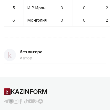
5
И.Р.Иран
0
0
2
6
Монголия
0
0
2
без автора
Автор
KAZINFORM