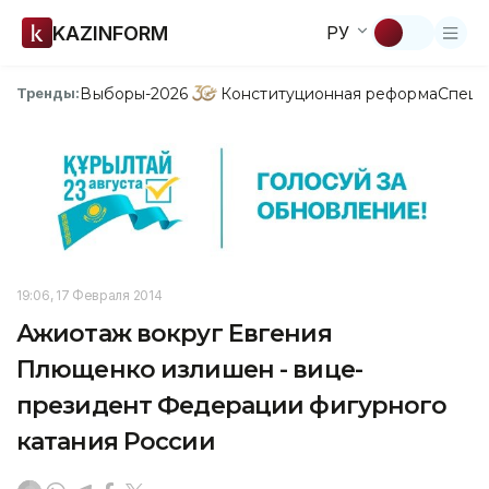
KAZINFORM
РУ
Выборы-2026
Конституционная реформа
Спецп
Тренды:
19:06, 17 Февраля 2014
Ажиотаж вокруг Евгения
Плющенко излишен - вице-
президент Федерации фигурного
катания России