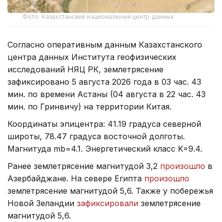
Фото: Казахстанский национальный центр данных
Согласно оперативным данным Казахстанского
центра данных Института геофизических
исследований НЯЦ РК, землетрясение
зафиксировано 5 августа 2026 года в 03 час. 43
мин. по времени Астаны (04 августа в 22 час. 43
мин. по Гринвичу) на территории Китая.
Координаты эпицентра: 41.19 градуса северной
широты, 78.47 градуса восточной долготы.
Магнитуда mb=4.1. Энергетический класс K=9.4.
Ранее землетрясение магнитудой 3,2
произошло
в
Азербайджане.
На севере Египта
произошло
землетрясение магнитудой 5,6. Также у побережья
Новой Зеландии
зафиксировали
землетрясение
магнитудой 5,6.