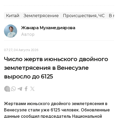
Китай
Землетрясение
Происшествия, ЧС
В м
Жанара Мухамедиярова
Автор
07:27, 04 Августа 2026
Число жертв июньского двойного
землетрясения в Венесуэле
выросло до 6125
Жертвами июньского двойного землетрясения в
Венесуэле стали уже 6125 человек. Обновленные
данные сообщил председатель Национальной