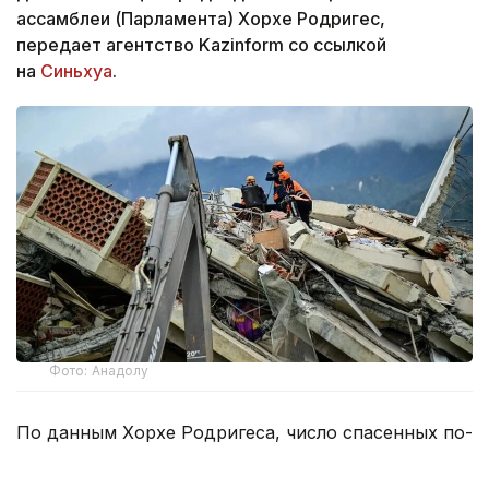
ассамблеи (Парламента) Хорхе Родригес,
передает агентство Kazinform со ссылкой
на
Синьхуа
.
Фото: Анадолу
По данным Хорхе Родригеса, число спасенных по-
прежнему составляет 6462 человека, 60992
пострадавших получили медицинскую помощь