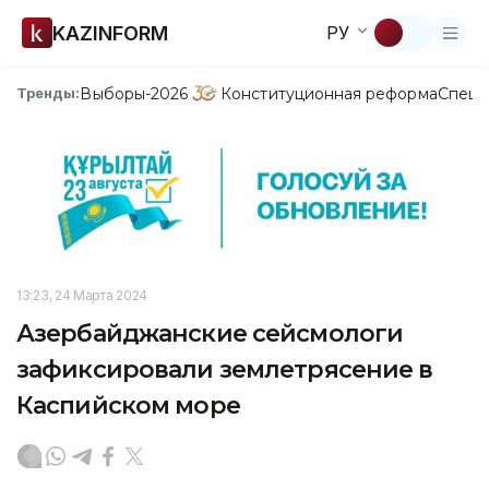
KAZINFORM
РУ
Выборы-2026
Конституционная реформа
Спецп
Тренды:
13:23, 24 Марта 2024
Азербайджанские сейсмологи
зафиксировали землетрясение в
Каспийском море