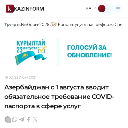
KAZINFORM
РУ
Выборы-2026
Конституционная реформа
Спецп
Тренды:
19:02, 22 Июня 2021
Азербайджан с 1 августа вводит
обязательное требование COVID-
паспорта в сфере услуг